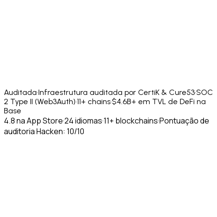
Auditada
·
Infraestrutura auditada por CertiK & Cure53
·
SOC
2 Type II (Web3Auth)
·
11+ chains
·
$4.6B+ em TVL de DeFi na
Base
4.8 na App Store
·
24 idiomas
·
11+ blockchains
·
Pontuação de
auditoria Hacken: 10/10