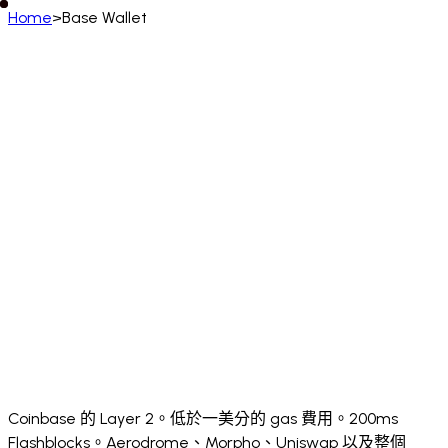
Home
>
Base Wallet
中文 (繁體)
English
Deutsch
Français
Español
Português (BR)
Italiano
Русский
Türkçe
日本語
한국어
中文
(简体)
Polski
ไทย
Tiếng Việt
Bahasa Indonesia
العربية
Afrikaans
አማርኛ
Български
Català
Čeština
Dansk
Ελληνικά
English (UK)
English (US)
Español (LatAm)
Español (España)
Eesti
فارسی
Suomi
Filipino
Français (CA)
Français (FR)
עברית
हिन्दी
Hrvatski
Magyar
Íslenska
Lietuvių
Latviešu
Bahasa Melayu
Nederlands
Norsk
Português
Português (PT)
Română
Slovenčina
Slovenščina
Српски
Svenska
Kiswahili
Українська
اردو
Yorùbá
中文 (香港)
中文 (繁體)
isiZulu
Coinbase 的 Layer 2。低於一美分的 gas 費用。200ms
Flashblocks。Aerodrome、Morpho、Uniswap 以及整個