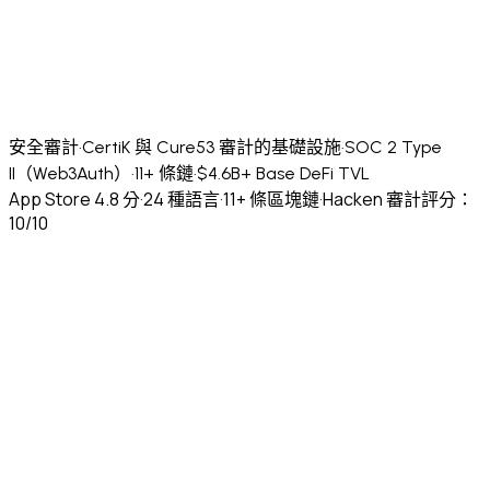
安全審計
·
CertiK 與 Cure53 審計的基礎設施
·
SOC 2 Type
II（Web3Auth）
·
11+ 條鏈
·
$4.6B+ Base DeFi TVL
App Store 4.8 分
·
24 種語言
·
11+ 條區塊鏈
·
Hacken 審計評分：
10/10