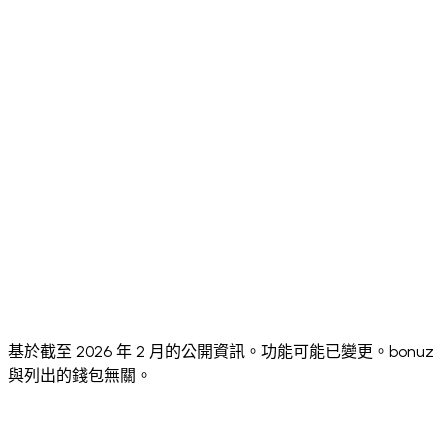
aggregator
integration)
⚠️ Via
Cross-Chain
⚠️ Limited
⚠️ Limi
✅ Yes (LI.FI)
Swaps
bridges
✅ Full
Coinbase
(exchange,
❌ No
❌ No
❌ No
Integration
Morpho,
Farcaster)
✅
✅ PayPal,
✅
✅
Fiat On-Ramp
Mercuryo,
Apple Pay,
Coinbase
MoonPa
MoonPay
cards
direct
Robinh
App
⚠️ Limited
⚠️ Limited
⚠️ Limi
✅ 24
Languages
⚠️
⚠️ No
⚠️ No
✅ Hacken
Coinbase
Security Audit
public
public
10/10
security
audit score
score
review
基於截至 2026 年 2 月的公開資訊。功能可能已變更。bonuz
與列出的錢包無關。