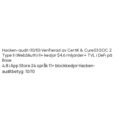
Hacken-audit (10/10)
·
Verifierad av CertiK & Cure53
·
SOC 2
Type II (Web3Auth)
·
11+ kedjor
·
$4,6 miljarder+ TVL i DeFi på
Base
4,8 i App Store
·
24 språk
·
11+ blockkedjor
·
Hacken-
auditbetyg: 10/10