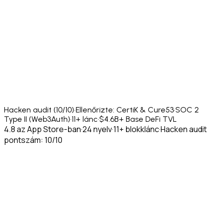
Hacken audit (10/10)
·
Ellenőrizte: CertiK & Cure53
·
SOC 2
Type II (Web3Auth)
·
11+ lánc
·
$4.6B+ Base DeFi TVL
4.8 az App Store-ban
·
24 nyelv
·
11+ blokklánc
·
Hacken audit
pontszám: 10/10