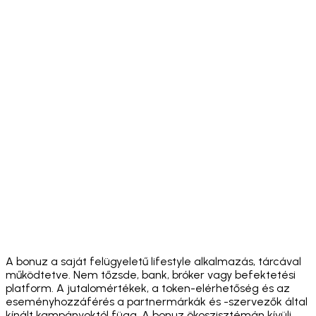
Download on the
App Store
Get it on
Google Play
A bonuz a saját felügyeletű lifestyle alkalmazás, tárcával
működtetve. Nem tőzsde, bank, bróker vagy befektetési
platform. A jutalomértékek, a token-elérhetőség és az
eseményhozzáférés a partnermárkák és -szervezők által
kínált kampányoktól függ. A bonuz ökoszisztémán kívüli,