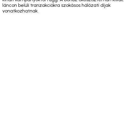
láncon belüli tranzakciókra szokásos hálózati díjak
vonatkozhatnak.
·
·
·
·
·
·
·
·
·
·
·
·