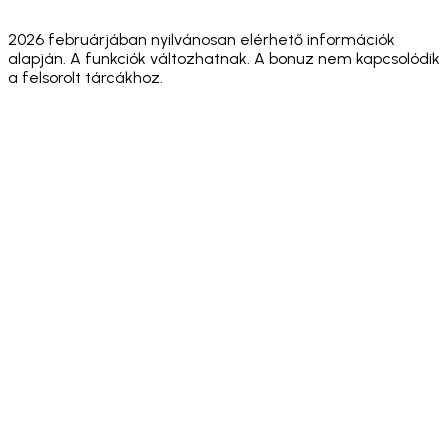
WalletConnect
browser +
Browser
browser
marke
v2
WC
2026 februárjában nyilvánosan elérhető információk
alapján. A funkciók változhatnak. A bonuz nem kapcsolódik
a felsorolt tárcákhoz.