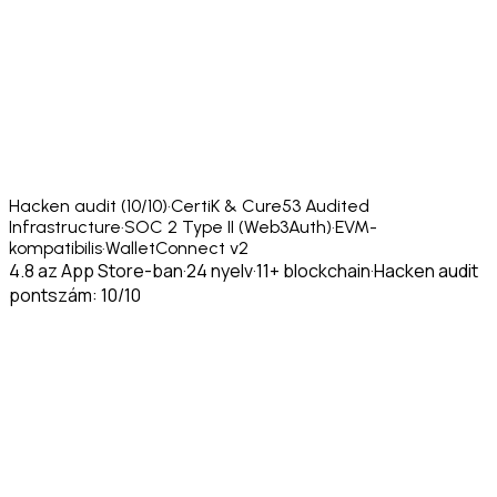
Hacken audit (10/10)
·
CertiK & Cure53 Audited
Infrastructure
·
SOC 2 Type II (Web3Auth)
·
EVM-
kompatibilis
·
WalletConnect v2
4.8 az App Store-ban
·
24 nyelv
·
11+ blockchain
·
Hacken audit
pontszám: 10/10