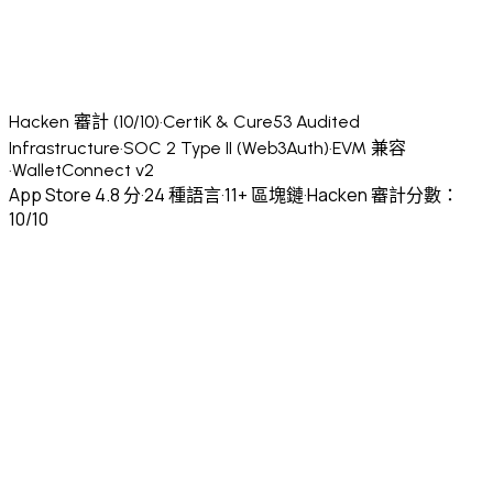
Hacken 審計 (10/10)
·
CertiK & Cure53 Audited
Infrastructure
·
SOC 2 Type II (Web3Auth)
·
EVM 兼容
·
WalletConnect v2
App Store 4.8 分
·
24 種語言
·
11+ 區塊鏈
·
Hacken 審計分數：
10/10