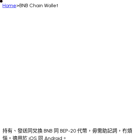
Home
>
BNB Chain Wallet
中文 (香港)
English
Deutsch
Français
Español
Português (BR)
Italiano
Русский
Türkçe
日本語
한국어
中文
(简体)
Polski
ไทย
Tiếng Việt
Bahasa Indonesia
العربية
Afrikaans
አማርኛ
Български
Català
Čeština
Dansk
Ελληνικά
English (UK)
English (US)
Español (LatAm)
Español (España)
Eesti
فارسی
Suomi
Filipino
Français (CA)
Français (FR)
עברית
हिन्दी
Hrvatski
Magyar
Íslenska
Lietuvių
Latviešu
Bahasa Melayu
Nederlands
Norsk
Português
Português (PT)
Română
Slovenčina
Slovenščina
Српски
Svenska
Kiswahili
Українська
اردو
Yorùbá
中文 (香港)
中文 (繁體)
isiZulu
持有、發送同兌換 BNB 同 BEP-20 代幣，毋需助記詞，冇煩
惱。適用於 iOS 同 Android。