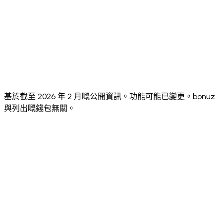
✅
⚠️
Face ID +
✅ Both
Biometric
✅ Biom
Biometric
Sending PIN
standard
+
only
passcode
Adjustable
✅ 0.1% to 20%
✅ Yes
✅ Yes
✅ Yes
Slippage
✅
✅ Native
dApp
✅ Built-in
✅ Built
WalletConnect
browser +
Browser
browser
marke
v2
WC
基於截至 2026 年 2 月嘅公開資訊。功能可能已變更。bonuz
與列出嘅錢包無關。