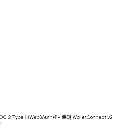
OC 2 Type II (Web3Auth)
·
11+ 條鏈
·
WalletConnect v2
0