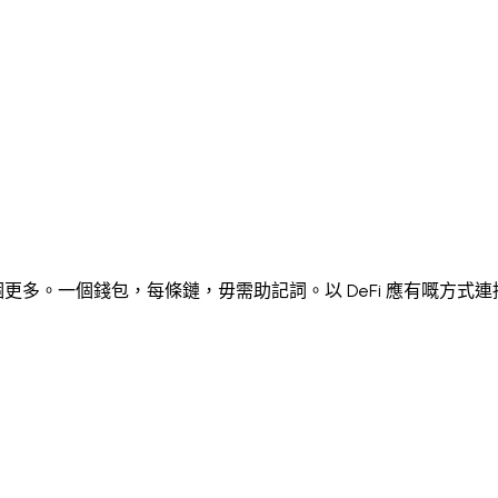
Italiano
Русский
Türkçe
日本語
한국어
中文 (简体)
k
Ελληνικά
English (UK)
English (US)
Español (LatAm)
gyar
Íslenska
Lietuvių
Latviešu
Bahasa Melayu
Ned
Українська
اردو
Yorùbá
中文 (香港)
中文 (繁體)
isiZu
nd。數百個更多。一個錢包，每條鏈，毋需助記詞。以 DeFi 應有嘅方式