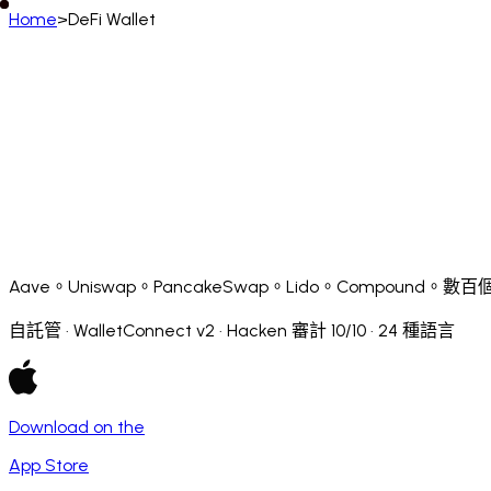
Home
>
DeFi Wallet
中文 (香港)
English
Deutsch
Français
Español
Português (BR)
Afrikaans
አማርኛ
Български
Català
Čeština
Dans
Français (CA)
Français (FR)
עברית
हिन्दी
Hrvatski
Ma
Slovenčina
Slovenščina
Српски
Svenska
Kiswahili
Aave。Uniswap。PancakeSwap。Lido。Compou
自託管 · WalletConnect v2 · Hacken 審計 10/10 · 24 種語言
Download on the
App Store