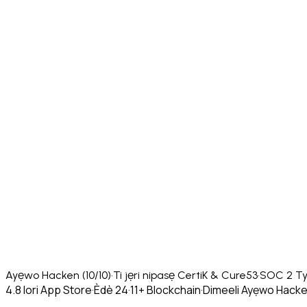
Ayẹwo Hacken (10/10)
·
Ti jẹri nipasẹ CertiK & Cure53
·
SOC 2 Ty
4.8 lori App Store
·
Èdè 24
·
11+ Blockchain
·
Dimeeli Ayẹwo Hacke