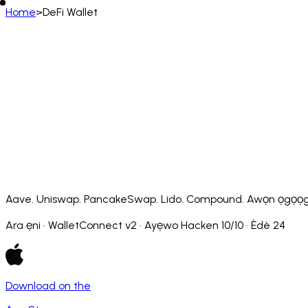
Home
>
DeFi Wallet
Yorùbá
English
Deutsch
Français
Español
Português (BR)
Afrikaans
አማርኛ
Български
Català
Čeština
Dansk
Français (CA)
Français (FR)
עברית
हिन्दी
Hrvatski
Ma
Slovenčina
Slovenščina
Српски
Svenska
Kiswahili
Aave. Uniswap. PancakeSwap. Lido. Compound. Awọn ọgọọgọrun d
Ara ẹni · WalletConnect v2 · Ayẹwo Hacken 10/10 · Èdè 24
Download on the