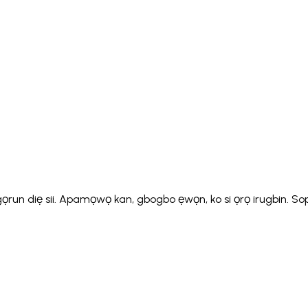
Italiano
Русский
Türkçe
日本語
한국어
中文 (简体
Ελληνικά
English (UK)
English (US)
Español (LatAm)
gyar
Íslenska
Lietuvių
Latviešu
Bahasa Melayu
Ned
Українська
اردو
Yorùbá
中文 (香港)
中文 (繁體)
isiZ
iẹ sii. Apamọwọ kan, gbogbo ẹwọn, ko si ọrọ irugbin. Sopọ si 