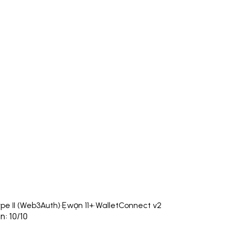
pe II (Web3Auth)
·
Ẹwọn 11+
·
WalletConnect v2
n: 10/10