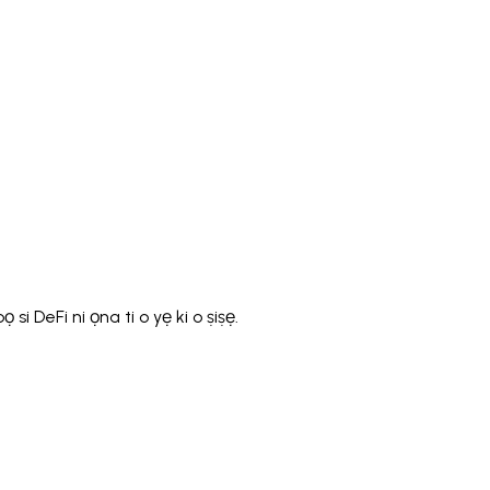
)
Polski
ไทย
Tiếng Việt
Bahasa Indonesia
العربية
Español (España)
Eesti
فارسی
Suomi
Filipino
erlands
Norsk
Português
Português (PT)
Română
ulu
DeFi ni ọna ti o yẹ ki o ṣiṣẹ.