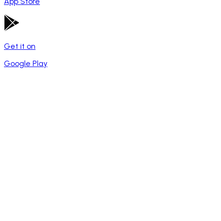
App Store
Get it on
Google Play