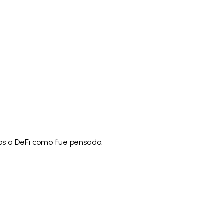
)
Polski
ไทย
Tiếng Việt
Bahasa Indonesia
العربية
Español (España)
Eesti
فارسی
Suomi
Filipino
erlands
Norsk
Português
Português (PT)
Română
ulu
aos a DeFi como fue pensado.