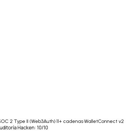
SOC 2 Type II (Web3Auth)
·
11+ cadenas
·
WalletConnect v2
uditoría Hacken: 10/10