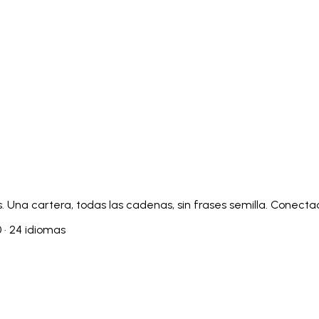
Italiano
Русский
Türkçe
日本語
한국어
中文 (简体
Ελληνικά
English (UK)
English (US)
Español (LatAm)
gyar
Íslenska
Lietuvių
Latviešu
Bahasa Melayu
Ned
Українська
اردو
Yorùbá
中文 (香港)
中文 (繁體)
isiZ
Una cartera, todas las cadenas, sin frases semilla. Conect
 · 24 idiomas