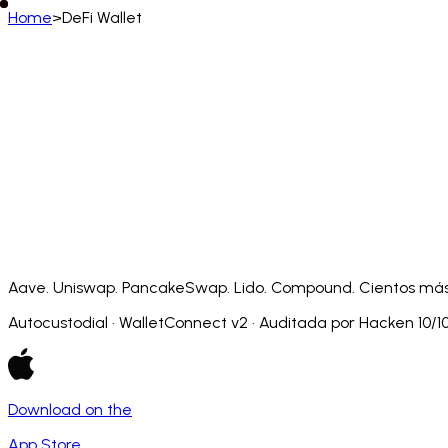
Home
>
DeFi Wallet
Español (España)
English
Deutsch
Français
Español
Português (BR)
Afrikaans
አማርኛ
Български
Català
Čeština
Dansk
Français (CA)
Français (FR)
עברית
हिन्दी
Hrvatski
Ma
Slovenčina
Slovenščina
Српски
Svenska
Kiswahili
Aave. Uniswap. PancakeSwap. Lido. Compound. Cientos más. 
Autocustodial · WalletConnect v2 · Auditada por Hacken 10/10
Download on the
App Store