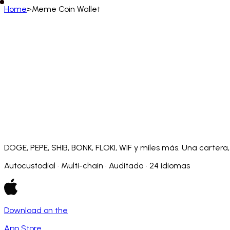
Home
>
Meme Coin Wallet
Español (España)
English
Deutsch
Français
Español
Português (BR)
Afrikaans
አማርኛ
Български
Català
Čeština
Dansk
Français (CA)
Français (FR)
עברית
हिन्दी
Hrvatski
Ma
Slovenčina
Slovenščina
Српски
Svenska
Kiswahili
DOGE, PEPE, SHIB, BONK, FLOKI, WIF y miles más. Una cartera, 
Autocustodial · Multi-chain · Auditada · 24 idiomas
Download on the
App Store