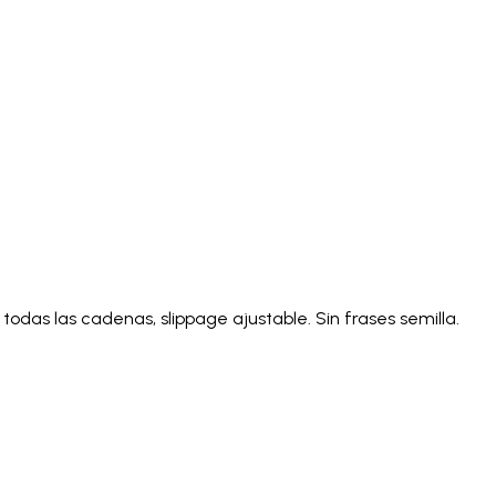
Italiano
Русский
Türkçe
日本語
한국어
中文 (简体
Ελληνικά
English (UK)
English (US)
Español (LatAm)
gyar
Íslenska
Lietuvių
Latviešu
Bahasa Melayu
Ned
Українська
اردو
Yorùbá
中文 (香港)
中文 (繁體)
isiZ
todas las cadenas, slippage ajustable. Sin frases semilla.