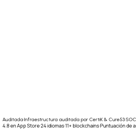
Auditada
·
Infraestructura auditada por CertiK & Cure53
·
SOC 
4.8 en App Store
·
24 idiomas
·
11+ blockchains
·
Puntuación de a