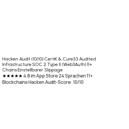
Hacken Audit (10/10)
·
CertiK & Cure53 Audited
Infrastructure
·
SOC 2 Type II (Web3Auth)
·
11+
Chains
·
Einstellbarer Slippage
★★★★★ 4.8 im App Store
·
24 Sprachen
·
11+
Blockchains
·
Hacken Audit-Score: 10/10