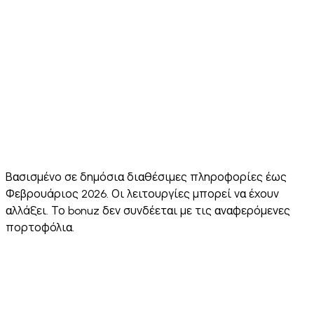
MoonPay,
✅ Yes
✅ Yes
Ramp
MoonPay
Robinhood
App
⚠️ Limited
⚠️ 8+
⚠️ Limited
✅ 24
Languages
⚠️ Annual
⚠️ No
⚠️ No
Security
✅ Hacken
audit, no
public
public
Audit
10/10
public
score
audit sco
score
✅
⚠️
Face ID +
✅ Both
✅
Biometric
Biometric
Sending PIN
standard
Biometric
+
only
passcode
Βασισμένο σε δημόσια διαθέσιμες πληροφορίες έως
Φεβρουάριος 2026. Οι λειτουργίες μπορεί να έχουν
αλλάξει. Το bonuz δεν συνδέεται με τις αναφερόμενες
πορτοφόλια.