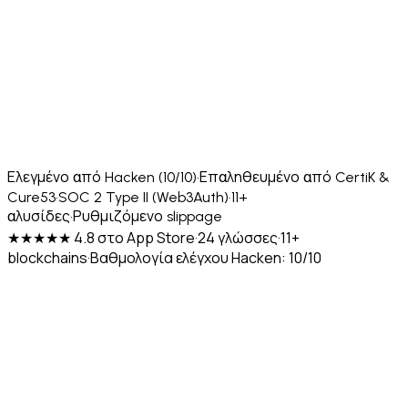
Ελεγμένο από Hacken (10/10)
·
Επαληθευμένο από CertiK &
Cure53
·
SOC 2 Type II (Web3Auth)
·
11+
αλυσίδες
·
Ρυθμιζόμενο slippage
★★★★★ 4.8 στο App Store
·
24 γλώσσες
·
11+
blockchains
·
Βαθμολογία ελέγχου Hacken: 10/10