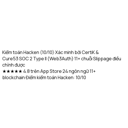
Kiểm toán Hacken (10/10)
·
Xác minh bởi CertiK &
Cure53
·
SOC 2 Type II (Web3Auth)
·
11+ chuỗi
·
Slippage điều
chỉnh được
★★★★★ 4.8 trên App Store
·
24 ngôn ngữ
·
11+
blockchain
·
Điểm kiểm toán Hacken: 10/10