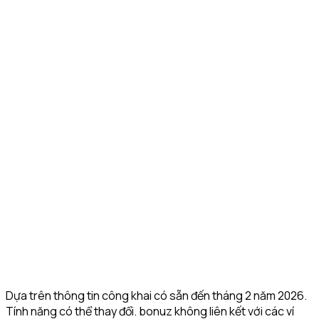
Aggregation
1inch +
fee)
Custom
✅ By contract
Token
✅ Yes
✅ Yes
✅ Yes
address
Import
✅
Fiat On-
✅ Mercuryo,
MoonPay,
✅ Yes
✅ Yes
Ramp
MoonPay
Robinhood
App
⚠️ Limited
⚠️ 8+
⚠️ Limite
✅ 24
Languages
⚠️ Annual
⚠️ No
⚠️ No
Security
✅ Hacken
audit, no
public
public au
Audit
10/10
public
score
score
score
✅
⚠️
Face ID +
✅ Both
✅
Biometric
Biometri
Sending PIN
standard
Biometric
+
only
passcode
Dựa trên thông tin công khai có sẵn đến tháng 2 năm 2026.
Tính năng có thể thay đổi. bonuz không liên kết với các ví