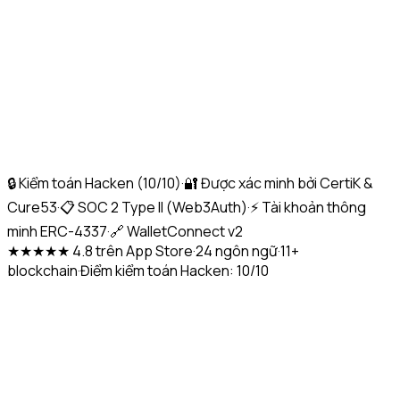
🔒 Kiểm toán Hacken (10/10)
·
🔐 Được xác minh bởi CertiK &
Cure53
·
📋 SOC 2 Type II (Web3Auth)
·
⚡ Tài khoản thông
minh ERC-4337
·
🔗 WalletConnect v2
★★★★★ 4.8 trên App Store
·
24 ngôn ngữ
·
11+
blockchain
·
Điểm kiểm toán Hacken: 10/10