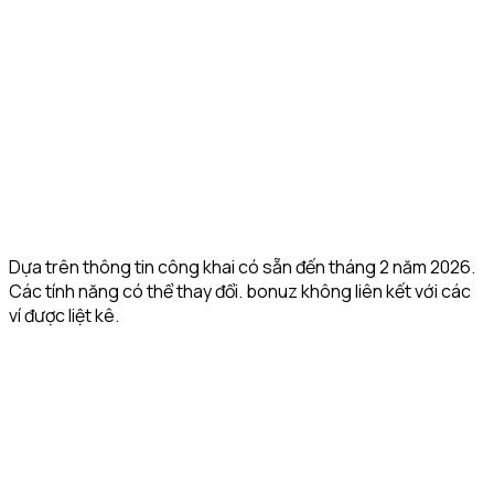
✅ iOS +
Mobile App
Android +
Android +
Android 
Android
Extension
Extension
Desktop
✅ Annual
⚠️ No
⚠️ No public
Security
✅ Hacken
third-
public
Audit
10/10
party
score
score
audits
✅
✅
Unlimited
✅ Via one
✅ Multiple
Multiple
Multiple
Wallets
social login
accounts
wallets
wallets
(Pro)
Dựa trên thông tin công khai có sẵn đến tháng 2 năm 2026.
Các tính năng có thể thay đổi. bonuz không liên kết với các
ví được liệt kê.