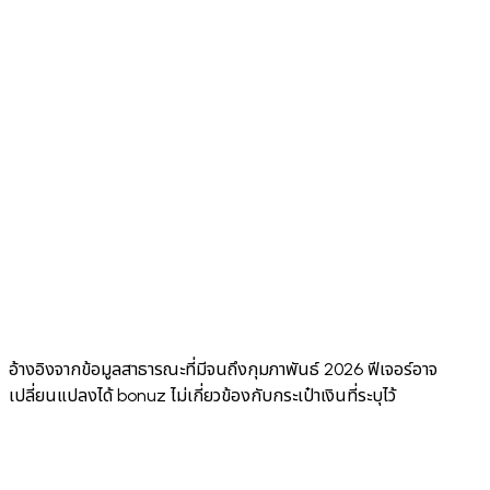
networks
⚠️ 3 (EN,
App
⚠️ Multiple
⚠️ 8+
✅ 24
Languages
FR, ES)
✅ iOS +
✅ iOS +
✅ iOS +
✅ iOS +
Android
Android
Mobile App
Android +
Android
+
+
Extension
Extension
Desktop
✅
⚠️ No
Annual
⚠️ No public
Security
✅ Hacken
third-
public
Audit
10/10
score
party
score
audits
✅
✅
Unlimited
✅ Via one
✅ Multiple
Multiple
Multiple
Wallets
social login
accounts
wallets
wallets
(Pro)
อ้างอิงจากข้อมูลสาธารณะที่มีจนถึงกุมภาพันธ์ 2026 ฟีเจอร์อาจ
เปลี่ยนแปลงได้ bonuz ไม่เกี่ยวข้องกับกระเป๋าเงินที่ระบุไว้