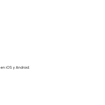
)
Polski
ไทย
Tiếng Việt
Bahasa Indonesia
العربية
Español (España)
Eesti
فارسی
Suomi
Filipino
erlands
Norsk
Português
Português (PT)
Română
ulu
 en iOS y Android.