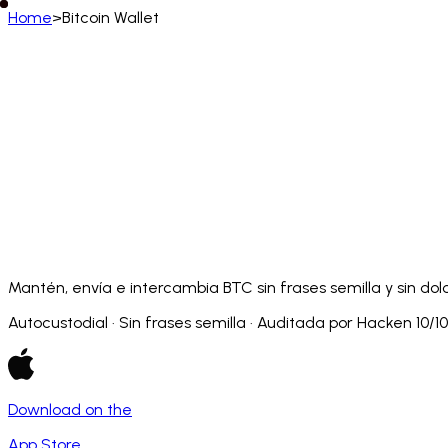
Home
>
Bitcoin Wallet
Español
English
Deutsch
Français
Español
Português (BR)
Afrikaans
አማርኛ
Български
Català
Čeština
Dansk
Français (CA)
Français (FR)
עברית
हिन्दी
Hrvatski
Ma
Slovenčina
Slovenščina
Српски
Svenska
Kiswahili
Mantén, envía e intercambia BTC sin frases semilla y sin dol
Autocustodial · Sin frases semilla · Auditada por Hacken 10/10
Download on the
App Store