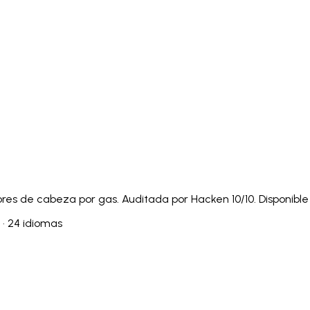
Italiano
Русский
Türkçe
日本語
한국어
中文 (简体
Ελληνικά
English (UK)
English (US)
Español (LatAm)
gyar
Íslenska
Lietuvių
Latviešu
Bahasa Melayu
Ned
Українська
اردو
Yorùbá
中文 (香港)
中文 (繁體)
isiZ
ores de cabeza por gas. Auditada por Hacken 10/10. Disponible
 · 24 idiomas