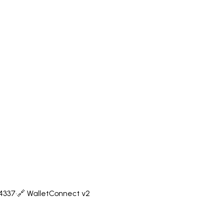
-4337
·
🔗 WalletConnect v2