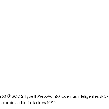
re53
·
📋 SOC 2 Type II (Web3Auth)
·
⚡ Cuentas inteligentes ERC
ción de auditoría Hacken: 10/10