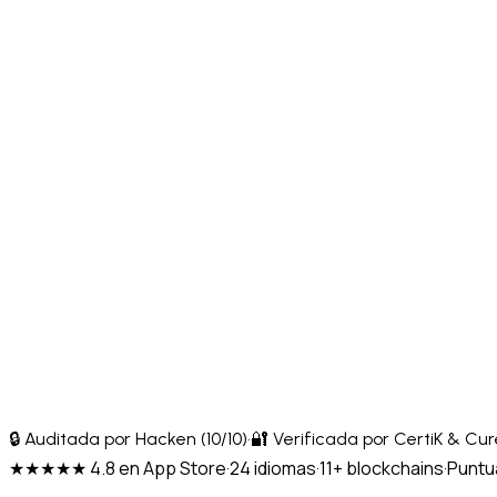
🔒 Auditada por Hacken (10/10)
·
🔐 Verificada por CertiK & Cu
★★★★★ 4.8 en App Store
·
24 idiomas
·
11+ blockchains
·
Puntua