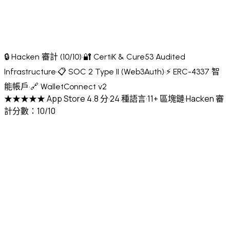
🔒 Hacken 審計 (10/10)
·
🔐 CertiK & Cure53 Audited
Infrastructure
·
📋 SOC 2 Type II (Web3Auth)
·
⚡ ERC-4337 智
能帳戶
·
🔗 WalletConnect v2
★★★★★ App Store 4.8 分
·
24 種語言
·
11+ 區塊鏈
·
Hacken 審
計分數：10/10