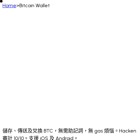
Home
>
Bitcoin Wallet
中文 (香港)
English
Deutsch
Français
Español
Português (BR)
Italiano
Русский
Türkçe
日本語
한국어
中文
(简体)
Polski
ไทย
Tiếng Việt
Bahasa Indonesia
العربية
Afrikaans
አማርኛ
Български
Català
Čeština
Dansk
Ελληνικά
English (UK)
English (US)
Español (LatAm)
Español (España)
Eesti
فارسی
Suomi
Filipino
Français (CA)
Français (FR)
עברית
हिन्दी
Hrvatski
Magyar
Íslenska
Lietuvių
Latviešu
Bahasa Melayu
Nederlands
Norsk
Português
Português (PT)
Română
Slovenčina
Slovenščina
Српски
Svenska
Kiswahili
Українська
اردو
Yorùbá
中文 (香港)
中文 (繁體)
isiZulu
儲存、傳送及兌換 BTC，無需助記詞，無 gas 煩惱。Hacken
審計 10/10。支援 iOS 及 Android。