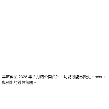
⚠️ 3 (EN,
App
⚠️ Multiple
⚠️ 8+
✅ 24
Languages
FR, ES)
✅ iOS +
✅ iOS +
✅ iOS +
✅ iOS +
Android
Android
Mobile App
Android +
Android
+
+
Extension
Extension
Desktop
✅
⚠️ No
Annual
⚠️ No public
Security
✅ Hacken
third-
public
Audit
10/10
score
party
score
audits
✅
✅
Unlimited
✅ Via one
✅ Multiple
Multiple
Multiple
Wallets
social login
accounts
wallets
wallets
(Pro)
基於截至 2026 年 2 月的公開資訊。功能可能已變更。bonuz
與列出的錢包無關。