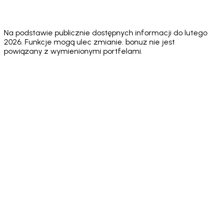
✅
Unlimited
✅ Via one
✅ Multiple
Multiple
Multiple
Wallets
social login
accounts
wallets
wallets
(Pro)
Na podstawie publicznie dostępnych informacji do lutego
2026. Funkcje mogą ulec zmianie. bonuz nie jest
powiązany z wymienionymi portfelami.