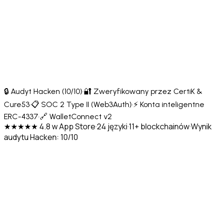
🔒 Audyt Hacken (10/10)
·
🔐 Zweryfikowany przez CertiK &
Cure53
·
📋 SOC 2 Type II (Web3Auth)
·
⚡ Konta inteligentne
ERC-4337
·
🔗 WalletConnect v2
★★★★★ 4.8 w App Store
·
24 języki
·
11+ blockchainów
·
Wynik
audytu Hacken: 10/10