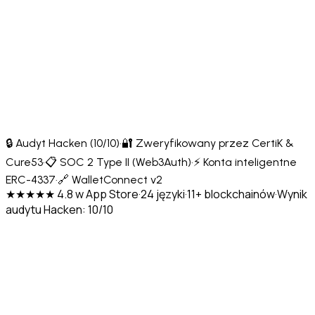
🔒 Audyt Hacken (10/10)
·
🔐 Zweryfikowany przez CertiK &
Cure53
·
📋 SOC 2 Type II (Web3Auth)
·
⚡ Konta inteligentne
ERC-4337
·
🔗 WalletConnect v2
★★★★★ 4.8 w App Store
·
24 języki
·
11+ blockchainów
·
Wynik
audytu Hacken: 10/10