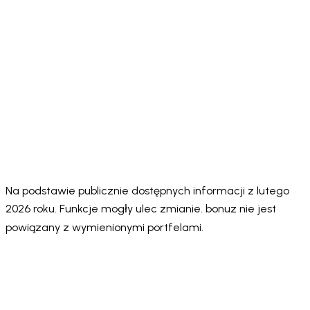
✅ 5
Built-in DEX
MetaMask
✅ Yes
✅ Yes
aggregators
Swaps
⚠️ FlexGas
✅ Core
Gasless
ecosystem
❌ No
❌ No
on select
Actions
actions
networks
App
⚠️ Multiple
⚠️ 8+
⚠️ ~10
✅ 24
Languages
⚠️ No
⚠️ No
⚠️ No public
Security
✅ Hacken
public
public
Audit
10/10
score
score
score
Unlimited
✅ Yes
✅ Yes
✅ Yes
❌ No
Wallets
Na podstawie publicznie dostępnych informacji z lutego
2026 roku. Funkcje mogły ulec zmianie. bonuz nie jest
powiązany z wymienionymi portfelami.