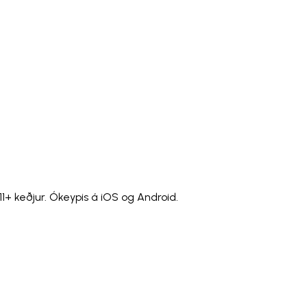
)
Polski
ไทย
Tiếng Việt
Bahasa Indonesia
العربية
Español (España)
Eesti
فارسی
Suomi
Filipino
erlands
Norsk
Português
Português (PT)
Română
ulu
1+ keðjur. Ókeypis á iOS og Android.