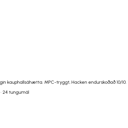
Italiano
Русский
Türkçe
日本語
한국어
中文 (简体
Ελληνικά
English (UK)
English (US)
Español (LatAm)
gyar
Íslenska
Lietuvių
Latviešu
Bahasa Melayu
Ned
Українська
اردو
Yorùbá
中文 (香港)
中文 (繁體)
isiZ
gin kauphallsáhætta. MPC-tryggt, Hacken endurskoðað 10/10. 1
 · 24 tungumál