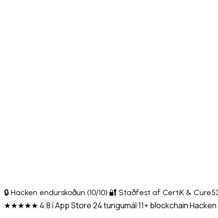
🔒 Hacken endurskoðun (10/10)
·
🔐 Staðfest af CertiK & Cure5
★★★★★ 4.8 í App Store
·
24 tungumál
·
11+ blockchain
·
Hacken 