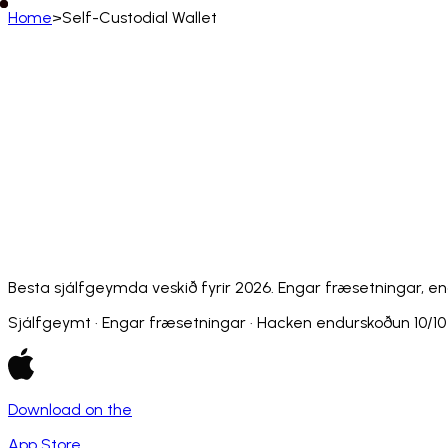
Home
>
Self-Custodial Wallet
Íslenska
English
Deutsch
Français
Español
Português (BR)
Afrikaans
አማርኛ
Български
Català
Čeština
Dansk
Français (CA)
Français (FR)
עברית
हिन्दी
Hrvatski
Ma
Slovenčina
Slovenščina
Српски
Svenska
Kiswahili
Besta sjálfgeymda veskið fyrir 2026. Engar fræsetningar, en
Sjálfgeymt · Engar fræsetningar · Hacken endurskoðun 10/10
Download on the
App Store