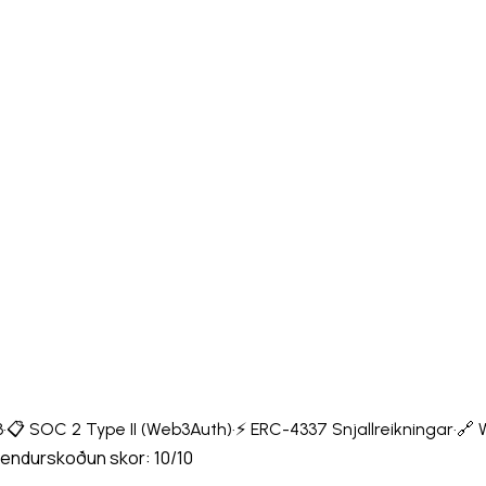
3
·
📋 SOC 2 Type II (Web3Auth)
·
⚡ ERC-4337 Snjallreikningar
·
🔗 
endurskoðun skor: 10/10