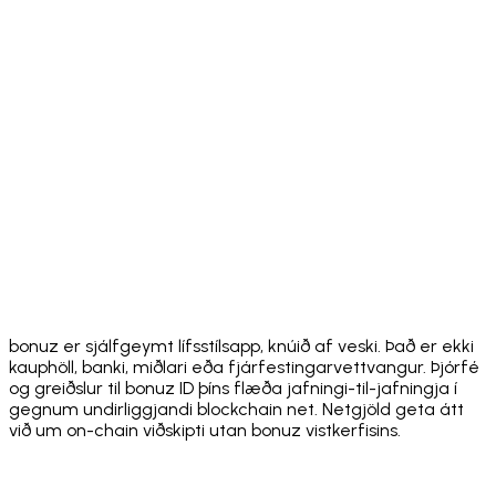
Download on the
App Store
Get it on
Google Play
bonuz er sjálfgeymt lífsstílsapp, knúið af veski. Það er ekki
kauphöll, banki, miðlari eða fjárfestingarvettvangur. Þjórfé
og greiðslur til bonuz ID þíns flæða jafningi-til-jafningja í
gegnum undirliggjandi blockchain net. Netgjöld geta átt
við um on-chain viðskipti utan bonuz vistkerfisins.