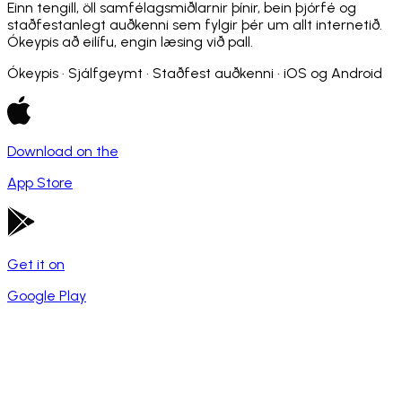
Einn tengill, öll samfélagsmiðlarnir þínir, bein þjórfé og
staðfestanlegt auðkenni sem fylgir þér um allt internetið.
Ókeypis að eilífu, engin læsing við pall.
Ókeypis · Sjálfgeymt · Staðfest auðkenni · iOS og Android
Download on the
App Store
Get it on
Google Play