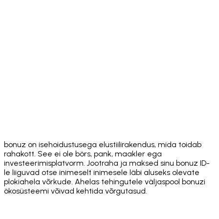
Download on the
App Store
Get it on
Google Play
bonuz on isehoidustusega elustiilirakendus, mida toidab
rahakott. See ei ole börs, pank, maakler ega
investeerimisplatvorm. Jootraha ja maksed sinu bonuz ID-
le liiguvad otse inimeselt inimesele läbi aluseks olevate
plokiahela võrkude. Ahelas tehingutele väljaspool bonuzi
ökosüsteemi võivad kehtida võrgutasud.