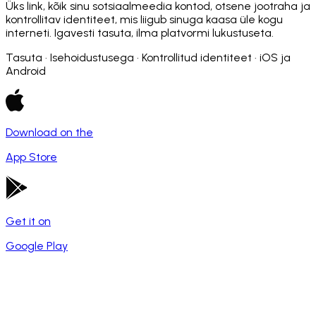
Üks link, kõik sinu sotsiaalmeedia kontod, otsene jootraha ja
kontrollitav identiteet, mis liigub sinuga kaasa üle kogu
interneti. Igavesti tasuta, ilma platvormi lukustuseta.
Tasuta · Isehoidustusega · Kontrollitud identiteet · iOS ja
Android
Download on the
App Store
Get it on
Google Play