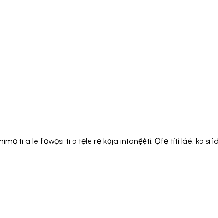
Italiano
Русский
Türkçe
日本語
한국어
中文 (简体
Ελληνικά
English (UK)
English (US)
Español (LatAm)
gyar
Íslenska
Lietuvių
Latviešu
Bahasa Melayu
Ned
Українська
اردو
Yorùbá
中文 (香港)
中文 (繁體)
isiZ
 ti a le fọwọsi ti o tẹle rẹ kọja intanẹ́ẹ̀tì. Ọfẹ títí láé, ko si 