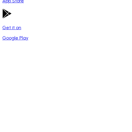
App Store
Get it on
Google Play