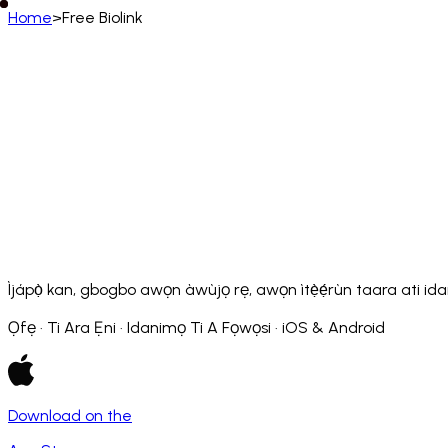
Home
>
Free Biolink
Yorùbá
English
Deutsch
Français
Español
Português (BR)
Afrikaans
አማርኛ
Български
Català
Čeština
Dansk
Français (CA)
Français (FR)
עברית
हिन्दी
Hrvatski
Ma
Slovenčina
Slovenščina
Српски
Svenska
Kiswahili
Ìjápọ̀ kan, gbogbo awọn àwùjọ rẹ, awọn ìtẹ̀ẹ́rùn taara ati idanimọ
Ọfẹ · Ti Ara Ẹni · Idanimọ Ti A Fọwọsi · iOS & Android
Download on the