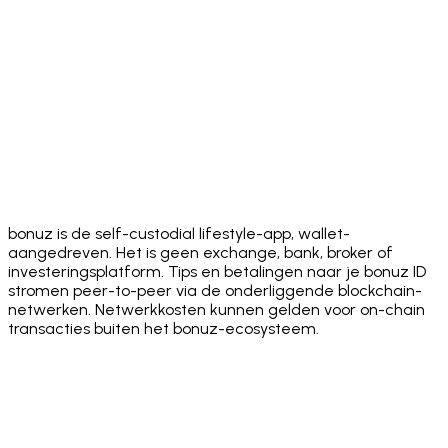
Download on the
App Store
Get it on
Google Play
bonuz is de self-custodial lifestyle-app, wallet-
aangedreven. Het is geen exchange, bank, broker of
investeringsplatform. Tips en betalingen naar je bonuz ID
stromen peer-to-peer via de onderliggende blockchain-
netwerken. Netwerkkosten kunnen gelden voor on-chain
transacties buiten het bonuz-ecosysteem.