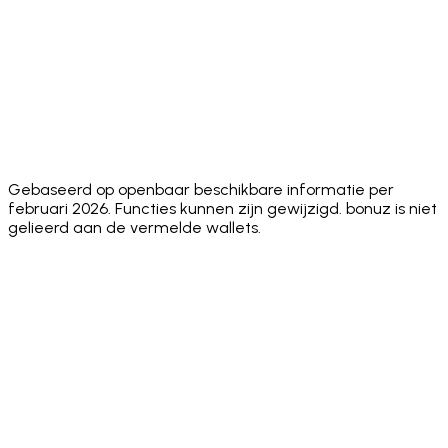
Security
✅ Hacken
public
audit, no
publi
Audit
10/10
audit score
public score
scor
⚠️
Face ID +
✅ Both
✅ Biometric +
✅
Sending
Biometric
standard
passcode
Biom
PIN
only
Euro
✅ O
Stablecoins
✅ Yes
✅ ERC-20
✅ Yes
Sola
(EURC)
Gebaseerd op openbaar beschikbare informatie per
februari 2026. Functies kunnen zijn gewijzigd. bonuz is niet
gelieerd aan de vermelde wallets.