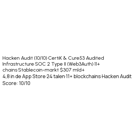
Hacken Audit (10/10)
·
CertiK & Cure53 Audited
Infrastructure
·
SOC 2 Type II (Web3Auth)
·
11+
chains
·
Stablecoin-markt $307 mld+
4,8 in de App Store
·
24 talen
·
11+ blockchains
·
Hacken Audit
Score: 10/10