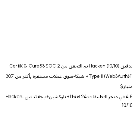
·
تم التحقق من CertiK & Cure53
SOC 2
·
Type I
·
سوق عملات مستقرة بأكثر من 307
·
24 لغة
·
11+ بلوكشين
·
نتيجة تدقيق Hacken: