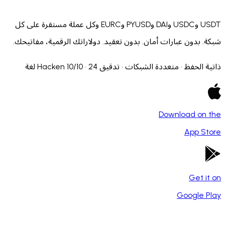
USDT وUSDC وDAI وPYUSD وEURC وكل عملة مستقرة على كل
ات أمان. بدون تعقيد. دولاراتك الرقمية، مفاتيحك.
شبكات · تدقيق Hacken 10/10 · 24 لغة
Dow