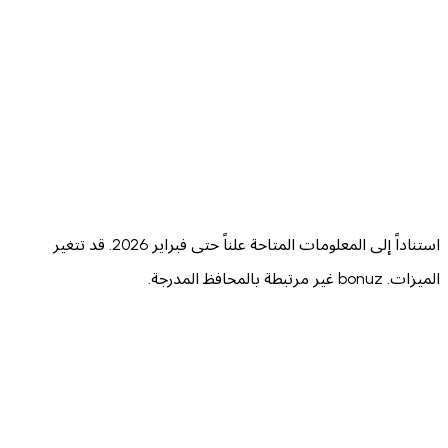
⚠️ Limited
⚠️ 8+
⚠️ Limited
✅ 2
⚠️ No
⚠️ Annual
⚠️ No
✅ Hacken
public
audit, no
public
10/1
score
public score
audit score
⚠️
✅
✅ Biometric +
✅ Both
Biometric
Biometric
passcode
standar
only
✅ On
✅ Yes
✅ ERC-20
✅ Y
Solana
استناداً إلى المعلومات المتاحة علناً حتى فبراير 2026. قد تتغير