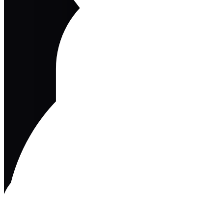
U
Wha