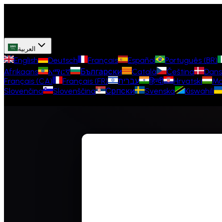
العربية
English
Deutsch
Français
Español
Português (BR)
Afrikaans
አማርኛ
Български
Català
Čeština
Dans
Ma
Hrvatski
हिन्दी
עברית
Français (FR)
Français (CA)
Slovenčina
Slovenščina
Српски
Svenska
Kiswahili