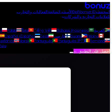
المحفظة
bonuz ID
DeFi
الأسئلة الشائعة
الفعاليات والتجارب
للعلامات التجارية والشركات
العربية
Bahasa Indonesia
Tiếng Việt
ไทย
Polski
)
Filipino
Suomi
فارسی
Eesti
Español (España)
erlands
Norsk
Português
Português (PT)
Română
Zulu
احصل على التطبيق ←