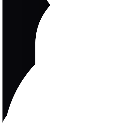
U
Wha
Edition One, 