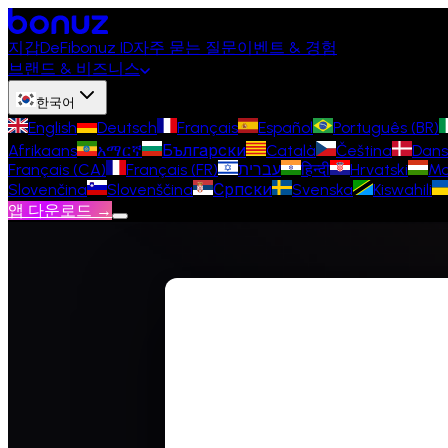
지갑
DeFi
bonuz ID
자주 묻는 질문
이벤트 & 경험
브랜드 & 비즈니스
한국어
English
Deutsch
Français
Español
Português (BR)
Afrikaans
አማርኛ
Български
Català
Čeština
Dans
Français (CA)
Français (FR)
עברית
हिन्दी
Hrvatski
Ma
Slovenčina
Slovenščina
Српски
Svenska
Kiswahili
앱 다운로드 →