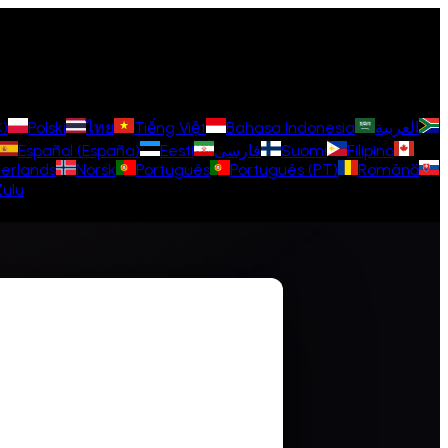
)
Polski
ไทย
Tiếng Việt
Bahasa Indonesia
العربية
Español (España)
Eesti
فارسی
Suomi
Filipino
erlands
Norsk
Português
Português (PT)
Română
Zulu