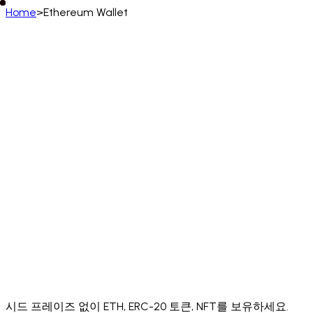
Home
>
Ethereum Wallet
한국어
English
Deutsch
Français
Español
Português (BR)
Italiano
Русский
Türkçe
日本語
한국어
中文
(简体)
Polski
ไทย
Tiếng Việt
Bahasa Indonesia
العربية
Afrikaans
አማርኛ
Български
Català
Čeština
Dansk
Ελληνικά
English (UK)
English (US)
Español (LatAm)
Español (España)
Eesti
فارسی
Suomi
Filipino
Français (CA)
Français (FR)
עברית
हिन्दी
Hrvatski
Magyar
Íslenska
Lietuvių
Latviešu
Bahasa Melayu
Nederlands
Norsk
Português
Português (PT)
Română
Slovenčina
Slovenščina
Српски
Svenska
Kiswahili
Українська
اردو
Yorùbá
中文 (香港)
中文 (繁體)
isiZulu
시드 프레이즈 없이 ETH, ERC-20 토큰, NFT를 보유하세요.