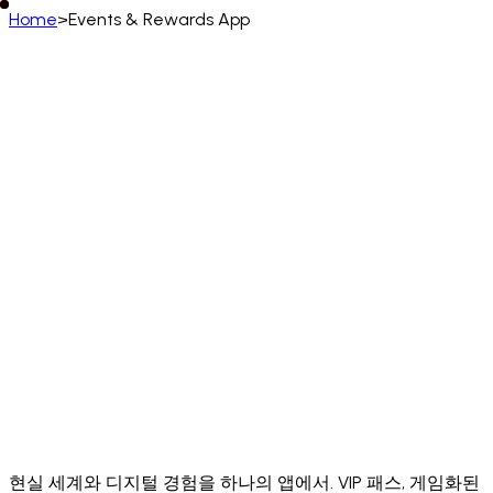
Home
>
Events & Rewards App
한국어
English
Deutsch
Français
Español
Português (BR)
Italiano
Русский
Türkçe
日本語
한국어
中文
(简体)
Polski
ไทย
Tiếng Việt
Bahasa Indonesia
العربية
Afrikaans
አማርኛ
Български
Català
Čeština
Dansk
Ελληνικά
English (UK)
English (US)
Español (LatAm)
Español (España)
Eesti
فارسی
Suomi
Filipino
Français (CA)
Français (FR)
עברית
हिन्दी
Hrvatski
Magyar
Íslenska
Lietuvių
Latviešu
Bahasa Melayu
Nederlands
Norsk
Português
Português (PT)
Română
Slovenčina
Slovenščina
Српски
Svenska
Kiswahili
Українська
اردو
Yorùbá
中文 (香港)
中文 (繁體)
isiZulu
현실 세계와 디지털 경험을 하나의 앱에서. VIP 패스, 게임화된