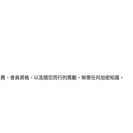
Italiano
Русский
Türkçe
日本語
한국어
中文 (简体)
k
Ελληνικά
English (UK)
English (US)
Español (LatAm)
gyar
Íslenska
Lietuvių
Latviešu
Bahasa Melayu
Ned
Українська
اردو
Yorùbá
中文 (香港)
中文 (繁體)
isiZu
化任務、會員資格，以及隨您而行的獎勵，無需任何加密知識。