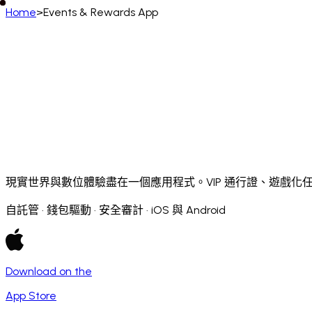
Home
>
Events & Rewards App
中文 (繁體)
English
Deutsch
Français
Español
Português (BR)
Afrikaans
አማርኛ
Български
Català
Čeština
Dans
Français (CA)
Français (FR)
עברית
हिन्दी
Hrvatski
Ma
Slovenčina
Slovenščina
Српски
Svenska
Kiswahili
現實世界與數位體驗盡在一個應用程式。VIP 通行證、遊戲
自託管 · 錢包驅動 · 安全審計 · iOS 與 Android
Download on the
App Store