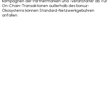
Kampagnen der Partnermarken und -veranstalter ab. Für
On-Chain-Transaktionen außerhalb des bonuz-
Ökosystems können Standard-Netzwerkgebühren
anfallen.
·
·
·
·
·
·
·
·
·
·
·
·