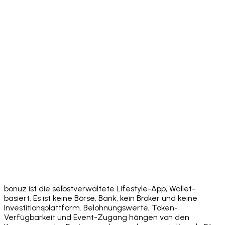
Download on the
App Store
Get it on
Google Play
bonuz ist die selbstverwaltete Lifestyle-App, Wallet-
basiert. Es ist keine Börse, Bank, kein Broker und keine
Investitionsplattform. Belohnungswerte, Token-
Verfügbarkeit und Event-Zugang hängen von den