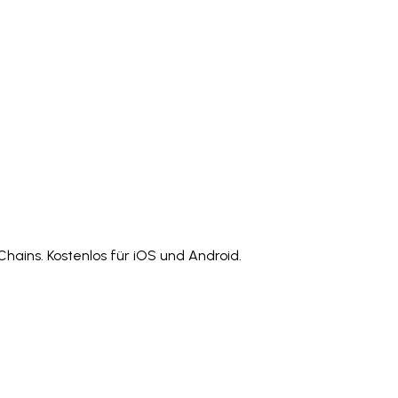
)
Polski
ไทย
Tiếng Việt
Bahasa Indonesia
العربية
Español (España)
Eesti
فارسی
Suomi
Filipino
erlands
Norsk
Português
Português (PT)
Română
ulu
Chains. Kostenlos für iOS und Android.