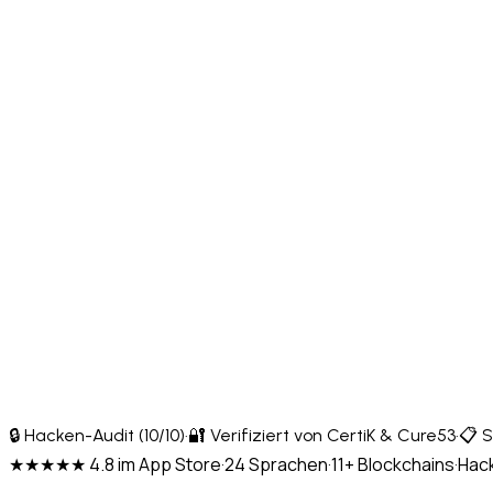
🔒 Hacken-Audit (10/10)
·
🔐 Verifiziert von CertiK & Cure53
·
📋 S
★★★★★ 4.8 im App Store
·
24 Sprachen
·
11+ Blockchains
·
Hack