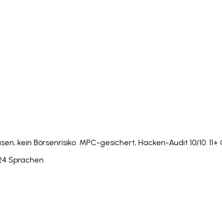
Italiano
Русский
Türkçe
日本語
한국어
中文 (简体
Ελληνικά
English (UK)
English (US)
Español (LatAm)
gyar
Íslenska
Lietuvių
Latviešu
Bahasa Melayu
Ned
Українська
اردو
Yorùbá
中文 (香港)
中文 (繁體)
isiZ
en, kein Börsenrisiko. MPC-gesichert, Hacken-Audit 10/10. 11+ 
 24 Sprachen