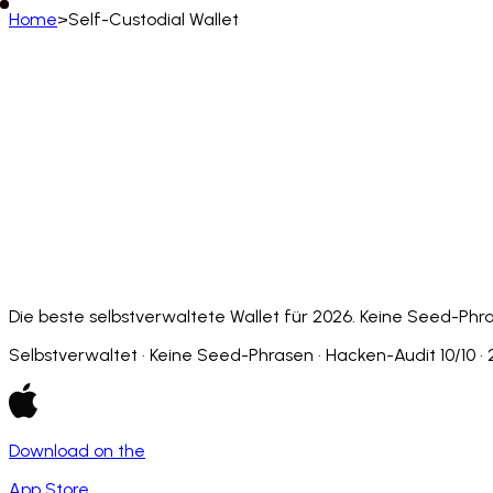
Home
>
Self-Custodial Wallet
Deutsch
English
Deutsch
Français
Español
Português (BR)
Afrikaans
አማርኛ
Български
Català
Čeština
Dansk
Français (CA)
Français (FR)
עברית
हिन्दी
Hrvatski
Ma
Slovenčina
Slovenščina
Српски
Svenska
Kiswahili
Die beste selbstverwaltete Wallet für 2026. Keine Seed-Phras
Selbstverwaltet · Keine Seed-Phrasen · Hacken-Audit 10/10 ·
Download on the
App Store