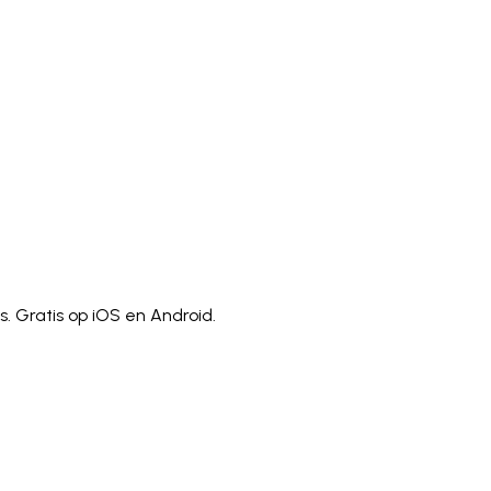
)
Polski
ไทย
Tiếng Việt
Bahasa Indonesia
العربية
Español (España)
Eesti
فارسی
Suomi
Filipino
erlands
Norsk
Português
Português (PT)
Română
ulu
s. Gratis op iOS en Android.