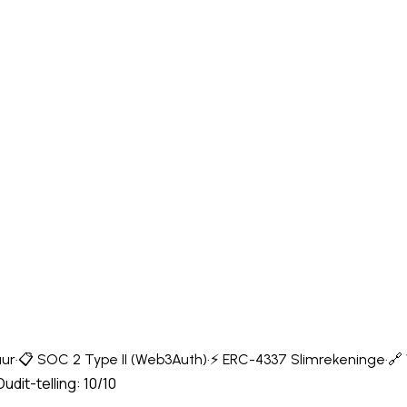
uur
·
📋 SOC 2 Type II (Web3Auth)
·
⚡ ERC-4337 Slimrekeninge
·
🔗
dit-telling: 10/10