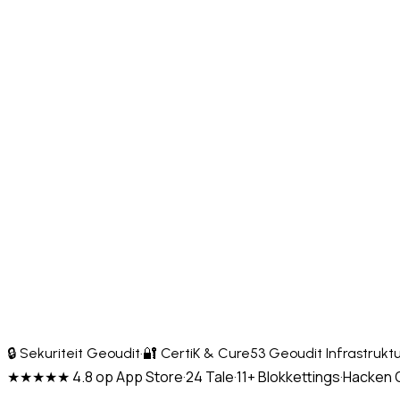
🔒 Sekuriteit Geoudit
·
🔐 CertiK & Cure53 Geoudit Infrastrukt
★★★★★ 4.8 op App Store
·
24 Tale
·
11+ Blokkettings
·
Hacken Ou