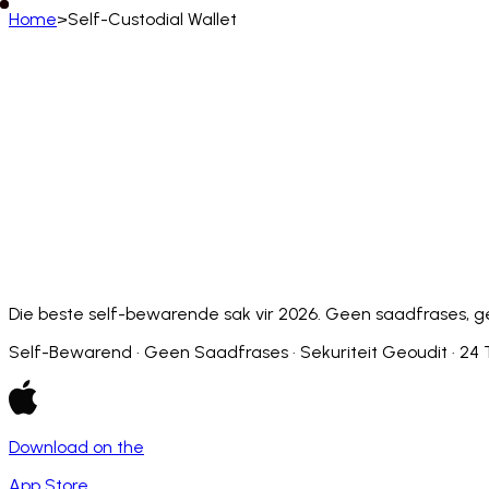
Home
>
Self-Custodial Wallet
Afrikaans
English
Deutsch
Français
Español
Português (BR)
Afrikaans
አማርኛ
Български
Català
Čeština
Dansk
Français (CA)
Français (FR)
עברית
हिन्दी
Hrvatski
Ma
Slovenčina
Slovenščina
Српски
Svenska
Kiswahili
Die beste self-bewarende sak vir 2026. Geen saadfrases, geen 
Self-Bewarend · Geen Saadfrases · Sekuriteit Geoudit · 24 
Download on the
App Store