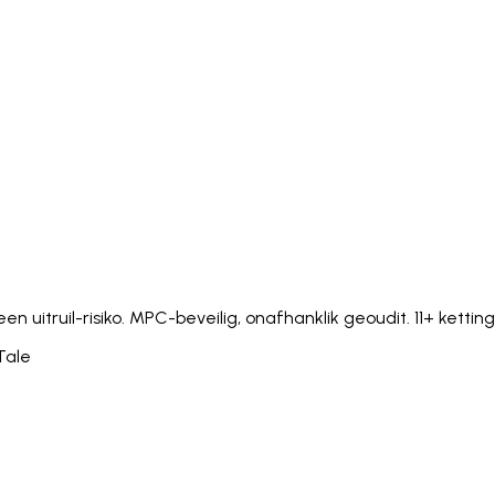
Italiano
Русский
Türkçe
日本語
한국어
中文 (简体
Ελληνικά
English (UK)
English (US)
Español (LatAm)
gyar
Íslenska
Lietuvių
Latviešu
Bahasa Melayu
Ned
Українська
اردو
Yorùbá
中文 (香港)
中文 (繁體)
isiZ
uitruil-risiko. MPC-beveilig, onafhanklik geoudit. 11+ ketting
Tale