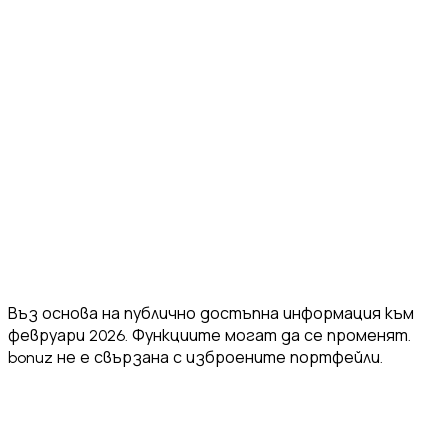
Chain
chains
chains
chains
✅
✅ 5
Built-in DEX
MetaMask
✅ Yes
✅ Yes
aggregators
Swaps
⚠️ FlexGas
✅ Core
Gasless
ecosystem
❌ No
❌ No
on select
Actions
actions
networks
App
⚠️ Multiple
⚠️ 8+
⚠️ ~10
✅ 24
Languages
⚠️ No
⚠️ No
⚠️ No public
Security
✅ Hacken
public
public
Audit
10/10
score
score
score
Unlimited
✅ Yes
✅ Yes
✅ Yes
❌ No
Wallets
Въз основа на публично достъпна информация към
февруари 2026. Функциите могат да се променят.
bonuz не е свързана с изброените портфейли.