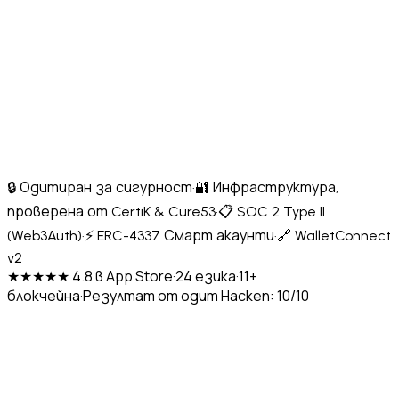
🔒 Одитиран за сигурност
·
🔐 Инфраструктура,
проверена от CertiK & Cure53
·
📋 SOC 2 Type II
(Web3Auth)
·
⚡ ERC-4337 Смарт акаунти
·
🔗 WalletConnect
v2
★★★★★ 4.8 в App Store
·
24 езика
·
11+
блокчейна
·
Резултат от одит Hacken: 10/10