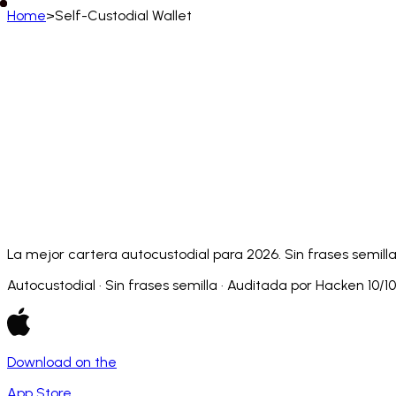
Home
>
Self-Custodial Wallet
Español (España)
English
Deutsch
Français
Español
Português (BR)
Afrikaans
አማርኛ
Български
Català
Čeština
Dansk
Français (CA)
Français (FR)
עברית
हिन्दी
Hrvatski
Ma
Slovenčina
Slovenščina
Српски
Svenska
Kiswahili
La mejor cartera autocustodial para 2026. Sin frases semill
Autocustodial · Sin frases semilla · Auditada por Hacken 10/10
Download on the
App Store