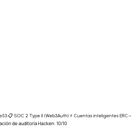
re53
·
📋 SOC 2 Type II (Web3Auth)
·
⚡ Cuentas inteligentes ERC
ción de auditoría Hacken: 10/10