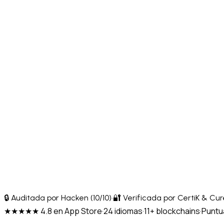
🔒 Auditada por Hacken (10/10)
·
🔐 Verificada por CertiK & Cu
★★★★★ 4.8 en App Store
·
24 idiomas
·
11+ blockchains
·
Puntua