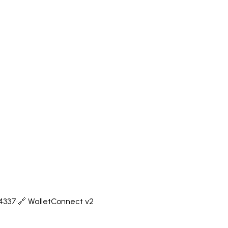
-4337
·
🔗 WalletConnect v2