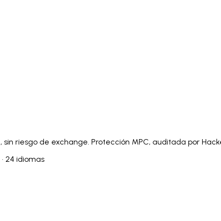
Italiano
Русский
Türkçe
日本語
한국어
中文 (简体
Ελληνικά
English (UK)
English (US)
Español (LatAm)
gyar
Íslenska
Lietuvių
Latviešu
Bahasa Melayu
Ned
Українська
اردو
Yorùbá
中文 (香港)
中文 (繁體)
isiZ
a, sin riesgo de exchange. Protección MPC, auditada por Hacken
 · 24 idiomas