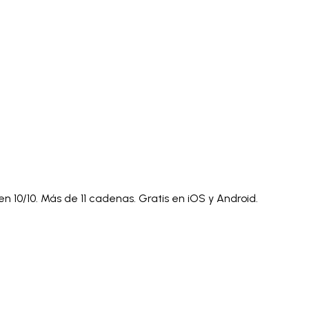
)
Polski
ไทย
Tiếng Việt
Bahasa Indonesia
العربية
Español (España)
Eesti
فارسی
Suomi
Filipino
erlands
Norsk
Português
Português (PT)
Română
ulu
 10/10. Más de 11 cadenas. Gratis en iOS y Android.