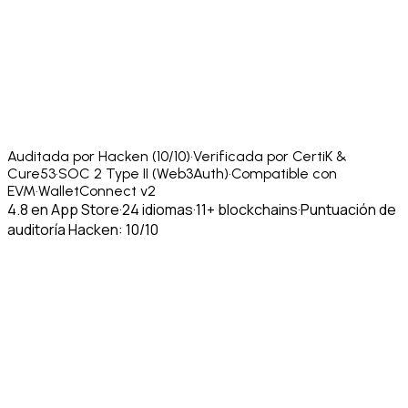
Auditada por Hacken (10/10)
·
Verificada por CertiK &
Cure53
·
SOC 2 Type II (Web3Auth)
·
Compatible con
EVM
·
WalletConnect v2
4.8 en App Store
·
24 idiomas
·
11+ blockchains
·
Puntuación de
auditoría Hacken: 10/10