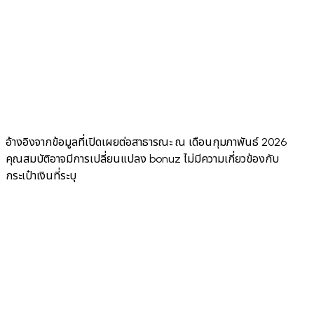
✅
⚠️
Face ID +
✅ Both
Biometric
✅ Biom
Biometric
Sending PIN
standard
+
only
passcode
Adjustable
✅ 0.1% to 20%
✅ Yes
✅ Yes
✅ Yes
Slippage
✅
✅ Native
dApp
✅ Built-in
✅ Built
WalletConnect
browser +
Browser
browser
marke
v2
WC
อ้างอิงจากข้อมูลที่เปิดเผยต่อสาธารณะ ณ เดือนกุมภาพันธ์ 2026
คุณสมบัติอาจมีการเปลี่ยนแปลง bonuz ไม่มีความเกี่ยวข้องกับ
กระเป๋าเงินที่ระบุ