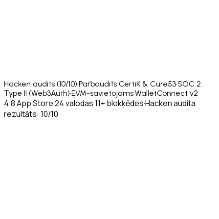
Hacken audits (10/10)
·
Pārbaudīts CertiK & Cure53
·
SOC 2
Type II (Web3Auth)
·
EVM-savietojams
·
WalletConnect v2
4.8 App Store
·
24 valodas
·
11+ blokķēdes
·
Hacken audita
rezultāts: 10/10