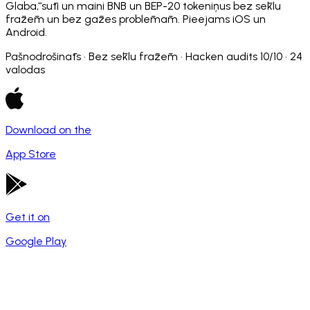
Glabā, sūti un maini BNB un BEP-20 tokeniņus bez sēklu
frāzēm un bez gāzes problēmām. Pieejams iOS un
Android.
Pašnodrošināts · Bez sēklu frāzēm · Hacken audits 10/10 · 24
valodas
Download on the
App Store
Get it on
Google Play