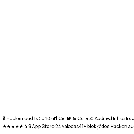
🔒 Hacken audits (10/10)
·
🔐 CertiK & Cure53 Audited Infrastru
★★★★★ 4.8 App Store
·
24 valodas
·
11+ blokķēdes
·
Hacken aud