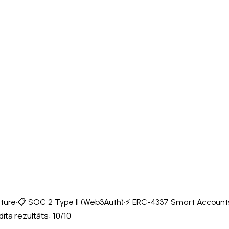
cture
·
📋 SOC 2 Type II (Web3Auth)
·
⚡ ERC-4337 Smart Account
ita rezultāts: 10/10