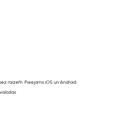
Italiano
Русский
Türkçe
日本語
한국어
中文 (简体
Ελληνικά
English (UK)
English (US)
Español (LatAm)
gyar
Íslenska
Lietuvių
Latviešu
Bahasa Melayu
Ned
Українська
اردو
Yorùbá
中文 (香港)
中文 (繁體)
isiZ
bez raizēm. Pieejams iOS un Android.
 valodas