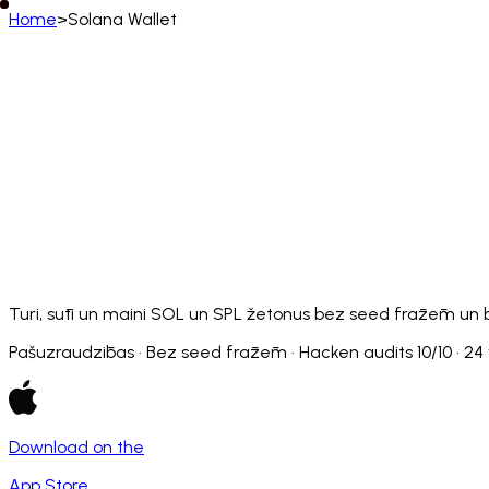
Home
>
Solana Wallet
Latviešu
English
Deutsch
Français
Español
Português (BR)
Afrikaans
አማርኛ
Български
Català
Čeština
Dansk
Français (CA)
Français (FR)
עברית
हिन्दी
Hrvatski
Ma
Slovenčina
Slovenščina
Српски
Svenska
Kiswahili
Turi, sūti un maini SOL un SPL žetonus bez seed frāzēm un 
Pašuzraudzības · Bez seed frāzēm · Hacken audits 10/10 · 24
Download on the
App Store