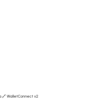
s
·
🔗 WalletConnect v2