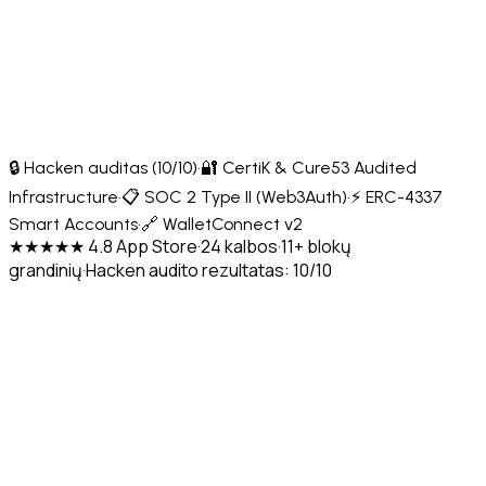
🔒 Hacken auditas (10/10)
·
🔐 CertiK & Cure53 Audited
Infrastructure
·
📋 SOC 2 Type II (Web3Auth)
·
⚡ ERC-4337
Smart Accounts
·
🔗 WalletConnect v2
★★★★★ 4.8 App Store
·
24 kalbos
·
11+ blokų
grandinių
·
Hacken audito rezultatas: 10/10