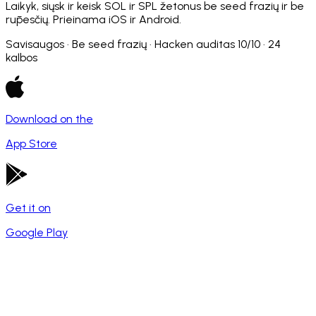
Laikyk, siųsk ir keisk SOL ir SPL žetonus be seed frazių ir be
rūpesčių. Prieinama iOS ir Android.
Savisaugos · Be seed frazių · Hacken auditas 10/10 · 24
kalbos
Download on the
App Store
Get it on
Google Play