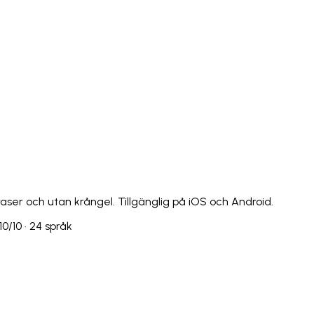
Italiano
Русский
Türkçe
日本語
한국어
中文 (简体
Ελληνικά
English (UK)
English (US)
Español (LatAm)
gyar
Íslenska
Lietuvių
Latviešu
Bahasa Melayu
Ned
Українська
اردو
Yorùbá
中文 (香港)
中文 (繁體)
isiZ
raser och utan krångel. Tillgänglig på iOS och Android.
0/10 · 24 språk