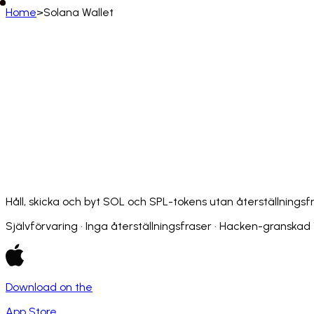
Home
>
Solana Wallet
Svenska
English
Deutsch
Français
Español
Português (BR)
Afrikaans
አማርኛ
Български
Català
Čeština
Dansk
Français (CA)
Français (FR)
עברית
हिन्दी
Hrvatski
Ma
Slovenčina
Slovenščina
Српски
Svenska
Kiswahili
Håll, skicka och byt SOL och SPL-tokens utan återställningsf
Självförvaring · Inga återställningsfraser · Hacken-granskad 1
Download on the
App Store