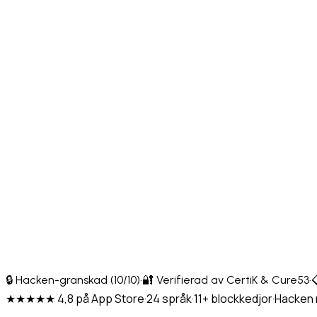
🔒 Hacken-granskad (10/10)
·
🔐 Verifierad av CertiK & Cure53
·

★★★★★ 4,8 på App Store
·
24 språk
·
11+ blockkedjor
·
Hacken 