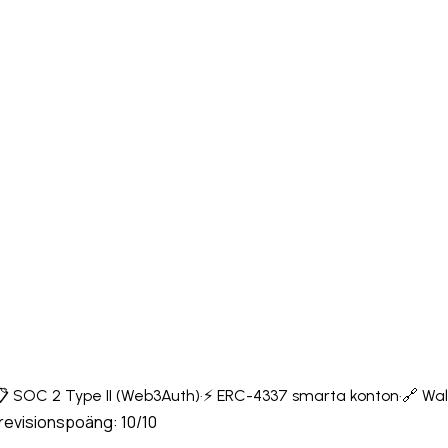
 SOC 2 Type II (Web3Auth)
·
⚡ ERC-4337 smarta konton
·
🔗 Wa
revisionspoäng: 10/10