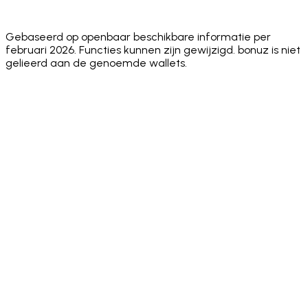
Optional Key
✅ Private key or
phrase
phrase
phrase
Export
seed phrase
only
only
only
Gebaseerd op openbaar beschikbare informatie per
februari 2026. Functies kunnen zijn gewijzigd. bonuz is niet
gelieerd aan de genoemde wallets.