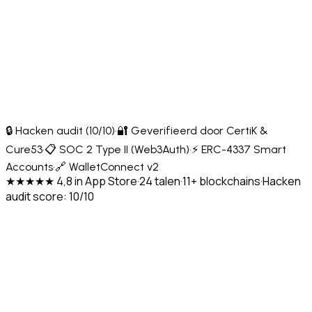
🔒 Hacken audit (10/10)
·
🔐 Geverifieerd door CertiK &
Cure53
·
📋 SOC 2 Type II (Web3Auth)
·
⚡ ERC-4337 Smart
Accounts
·
🔗 WalletConnect v2
★★★★★ 4,8 in App Store
·
24 talen
·
11+ blockchains
·
Hacken
audit score: 10/10