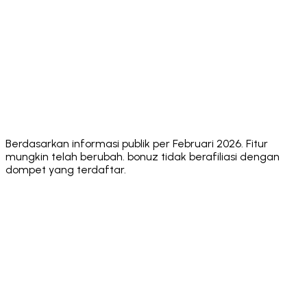
✅
✅
✅
Unlimited
✅ Via one social
Multiple
Multiple
Multiple
Wallets
login
accounts
accounts
wallets
✅ Via dApps
✅ Via
SOL Staking
✅ Native
✅ Native
(WalletConnect)
dApps
Adjustable
✅ 0.1% – 20%
✅ Yes
✅ Yes
✅ Yes
Slippage
❌ Seed
❌ Seed
❌ Seed
Optional Key
✅ Private key or
phrase
phrase
phrase
Export
seed phrase
only
only
only
Berdasarkan informasi publik per Februari 2026. Fitur
mungkin telah berubah. bonuz tidak berafiliasi dengan
dompet yang terdaftar.