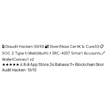
🔒 Diaudit Hacken (10/10)
·
🔐 Diverifikasi CertiK & Cure53
·
📋
SOC 2 Type II (Web3Auth)
·
⚡ ERC-4337 Smart Accounts
·
🔗
WalletConnect v2
★★★★★ 4.8 di App Store
·
24 Bahasa
·
11+ Blockchain
·
Skor
Audit Hacken: 10/10