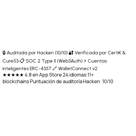
🔒 Auditada por Hacken (10/10)
·
🔐 Verificada por CertiK &
Cure53
·
📋 SOC 2 Type II (Web3Auth)
·
⚡ Cuentas
inteligentes ERC-4337
·
🔗 WalletConnect v2
★★★★★ 4.8 en App Store
·
24 idiomas
·
11+
blockchains
·
Puntuación de auditoría Hacken: 10/10