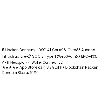
🔒 Hacken Denetimi (10/10)
·
🔐 CertiK & Cure53 Audited
Infrastructure
·
📋 SOC 2 Type II (Web3Auth)
·
⚡ ERC-4337
Akıllı Hesaplar
·
🔗 WalletConnect v2
★★★★★ App Store'da 4.8
·
24 Dil
·
11+ Blockchain
·
Hacken
Denetim Skoru: 10/10