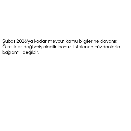
actions
networks
App
⚠️ Multiple
⚠️ 8+
⚠️ ~5
✅ 24
Languages
⚠️ No
⚠️ No
⚠️ No
Security
✅ Hacken
public
public
public
Audit
10/10
score
score
score
Şubat 2026'ya kadar mevcut kamu bilgilerine dayanır.
Özellikler değişmiş olabilir. bonuz listelenen cüzdanlarla
bağlantılı değildir.