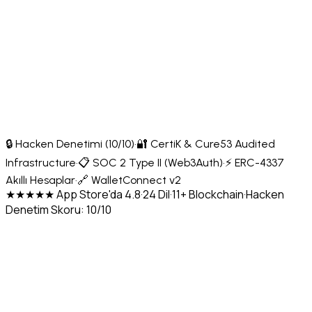
🔒 Hacken Denetimi (10/10)
·
🔐 CertiK & Cure53 Audited
Infrastructure
·
📋 SOC 2 Type II (Web3Auth)
·
⚡ ERC-4337
Akıllı Hesaplar
·
🔗 WalletConnect v2
★★★★★ App Store'da 4.8
·
24 Dil
·
11+ Blockchain
·
Hacken
Denetim Skoru: 10/10