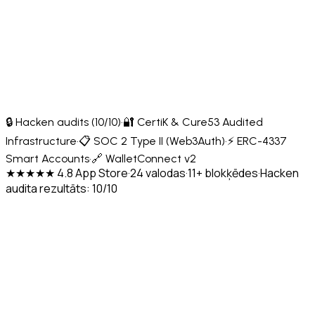
🔒 Hacken audits (10/10)
·
🔐 CertiK & Cure53 Audited
Infrastructure
·
📋 SOC 2 Type II (Web3Auth)
·
⚡ ERC-4337
Smart Accounts
·
🔗 WalletConnect v2
★★★★★ 4.8 App Store
·
24 valodas
·
11+ blokķēdes
·
Hacken
audita rezultāts: 10/10