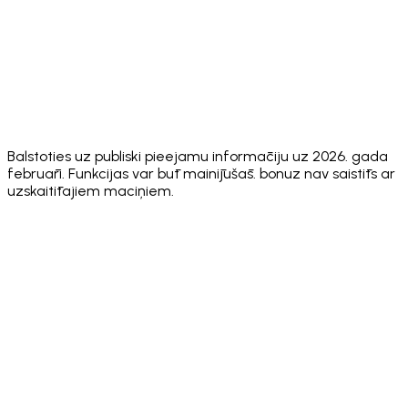
✅ Core
Sponsored
ecosystem
❌ No
❌ No
on select
Gas
actions
networks
App
⚠️ Multiple
⚠️ 8+
⚠️ ~5
✅ 24
Languages
⚠️ No
⚠️ No
⚠️ No
Security
✅ Hacken
public
public
public
Audit
10/10
score
score
score
Balstoties uz publiski pieejamu informāciju uz 2026. gada
februāri. Funkcijas var būt mainījušās. bonuz nav saistīts ar
uzskaitītajiem maciņiem.