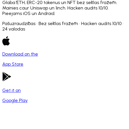
Glabā ETH, ERC-20 tokenus un NFT bez sēklas frāzēm.
Mainies caur Uniswap un 1inch. Hacken audits 10/10.
Pieejams iOS un Android.
Pašuzraudzības · Bez sēklas frāzēm · Hacken audits 10/10 ·
24 valodas
Download on the
App Store
Get it on
Google Play