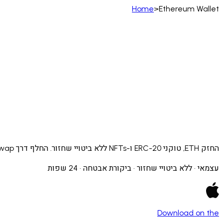
Home
>
Ethereum Wallet
العربية
Bahasa Indonesia
Tiếng Việt
ไทย
Polski
)
Filipino
Suomi
فارسی
Eesti
Español (España)
erlands
Norsk
Português
Português (PT)
Română
ulu
החזק ETH, טוקני ERC-20 ו-NFTs ללא ביטויי שחזור. החלף דרך Uniswap ו-1inch. נבדק באופן עצמאי. זמין ב-iOS וב-Android.
עצמאי · ללא ביטויי שחזור · ביקורת אבטחה · 24 שפות
Download on the