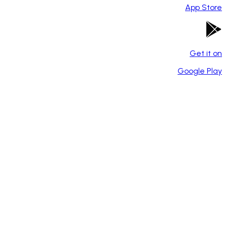
App Store
Get it on
Google Play