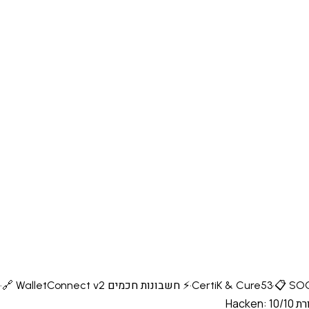
📋 SOC
·
·
⚡ חשבונות חכמים ERC-4337
🔗 WalletConnect v2
·
Hacken: