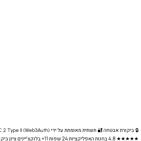
🔒 ביקורת אבטחה
·
🔐 תשתית מאומתת על ידי CertiK & Cure53
 2 Type II (Web3Auth)
★★★★★ 4.8 בחנות האפליקציות
·
24 שפות
·
11+ בלוקצ'יינים
·
ציון ביקורת  10/10